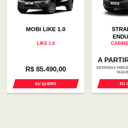
MOBI LIKE 1.0
STRA
END
LIKE 1.0
CABINE
A PARTIR
R$ 85.490,00
ENTRADA E PARCEL
TAXA 
EU QUERO
EU 