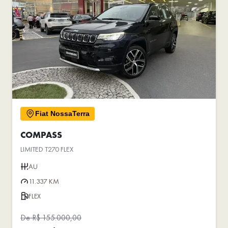
Fiat NossaTerra
COMPASS
LIMITED T270 FLEX
AU
11.337 KM
FLEX
De R$ 155.000,00