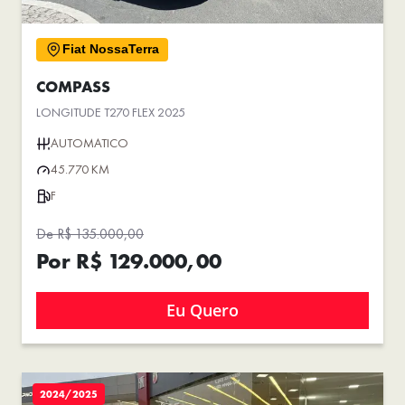
Fiat NossaTerra
COMPASS
LONGITUDE T270 FLEX 2025
AUTOMATICO
45.770 KM
F
De R$ 135.000,00
Por R$ 129.000,00
Eu Quero
2024/2025