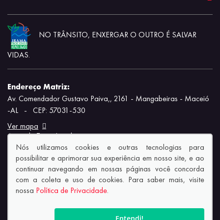
NO TRÂNSITO, ENXERGAR O OUTRO É SALVAR
VIDAS.
Endereço Matriz:
Av. Comendador Gustavo Paiva,, 2161 - Mangabeiras - Maceió
-AL
-
CEP: 57031-530
Ver mapa
Aviso de Texto Legal
Nós utilizamos cookies e outras tecnologias para
possibilitar e aprimorar sua experiência em nosso site, e ao
continuar navegando em nossas páginas você concorda
com a coleta e uso de cookies. Para saber mais, visite
nossa
Política de Privacidade
.
© Copyright 2026
AutoForce - Todos os direitos reservados.
Política de privacidade.
Entendi!