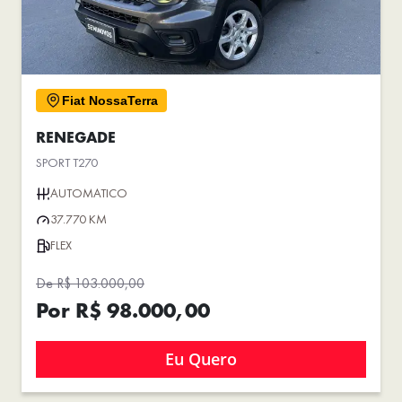
Fiat NossaTerra
RENEGADE
SPORT T270
AUTOMATICO
37.770 KM
FLEX
De R$ 103.000,00
Por R$ 98.000,00
Eu Quero