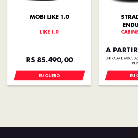
MOBI LIKE 1.0
STRA
END
LIKE 1.0
CABINE
A PARTIR
R$ 85.490,00
ENTRADA E PARCELAS
RED
EU QUERO
EU 