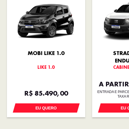
MOBI LIKE 1.0
STRA
END
LIKE 1.0
CABINE
A PARTIR
R$ 85.490,00
ENTRADA E PARCEL
TAXA 
EU QUERO
EU 