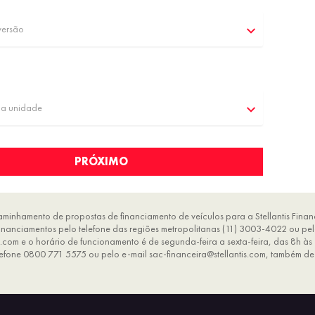
versão
ma unidade
PRÓXIMO
aminhamento de propostas de financiamento de veículos para a Stellantis Finan
 Financiamentos pelo telefone das regiões metropolitanas (11) 3003-4022 ou p
s.com e o horário de funcionamento é de segunda-feira a sexta-feira, das 8h às 
lefone 0800 771 5575 ou pelo e-mail sac-financeira@stellantis.com, também de