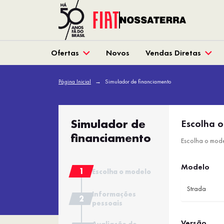
Ofertas
Novos
Vendas Diretas
Página Inicial
Simulador de financiamento
Simulador de
Escolha 
financiamento
Escolha o mode
Modelo
Escolha o modelo
Strada
Informações
pessoais
Versão