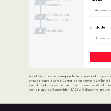
Avaliação de
Seminovo
Selecione a 
Simulações de
financiamento
Unidade
Resultado
Selecione u
A Fiat NossaTerra é correspondente no país e atua no enc
entre em contato com a Central de Atendimento Stellantis
e-mail de atendimento é centralatend-financeira@stellanti
Atendimento ao Consumidor (SAC) está disponível pelo te